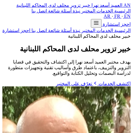
AN
العميد أسعد نهرا
خبير تزوير محلف لدى المحاكم اللبنانية
الرئيسية
الخدمات
المختبر
نبذة
أسئلة شائعة
اتصل بنا
AR
·
FR
·
EN
احجز استشارة
الرئيسية
الخدمات
المختبر
نبذة
أسئلة شائعة
اتصل بنا
احجز استشارة
خبير محلف لدى المحاكم اللبنانية
خبير تزوير محلف
لدى المحاكم اللبنانية
يهدف مختبر العميد أسعد نهرا إلى اكتشاف والتحقيق في قضايا
التزوير والتزييف، باعتماد طرق وأساليب تقنية وتجهيزات متطورة
لدراسة البصمات وتحليل الكتابة والتواقيع.
اكتشف الخدمات
تعرّف على المختبر