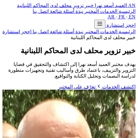
AN
العميد أسعد نهرا
خبير تزوير محلف لدى المحاكم اللبنانية
الرئيسية
الخدمات
المختبر
نبذة
أسئلة شائعة
اتصل بنا
AR
·
FR
·
EN
احجز استشارة
الرئيسية
الخدمات
المختبر
نبذة
أسئلة شائعة
اتصل بنا
احجز استشارة
خبير محلف لدى المحاكم اللبنانية
خبير تزوير محلف
لدى المحاكم اللبنانية
يهدف مختبر العميد أسعد نهرا إلى اكتشاف والتحقيق في قضايا
التزوير والتزييف، باعتماد طرق وأساليب تقنية وتجهيزات متطورة
لدراسة البصمات وتحليل الكتابة والتواقيع.
اكتشف الخدمات
تعرّف على المختبر