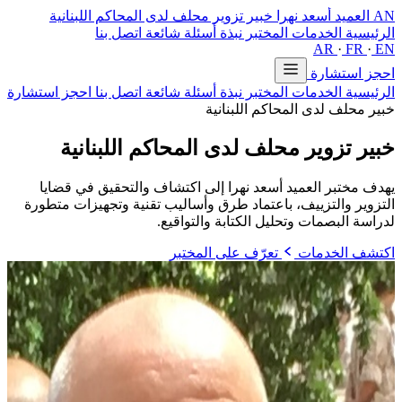
AN
العميد أسعد نهرا
خبير تزوير محلف لدى المحاكم اللبنانية
الرئيسية
الخدمات
المختبر
نبذة
أسئلة شائعة
اتصل بنا
AR
·
FR
·
EN
احجز استشارة
الرئيسية
الخدمات
المختبر
نبذة
أسئلة شائعة
اتصل بنا
احجز استشارة
خبير محلف لدى المحاكم اللبنانية
خبير تزوير محلف
لدى المحاكم اللبنانية
يهدف مختبر العميد أسعد نهرا إلى اكتشاف والتحقيق في قضايا
التزوير والتزييف، باعتماد طرق وأساليب تقنية وتجهيزات متطورة
لدراسة البصمات وتحليل الكتابة والتواقيع.
اكتشف الخدمات
تعرّف على المختبر