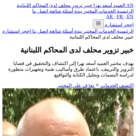
AN
العميد أسعد نهرا
خبير تزوير محلف لدى المحاكم اللبنانية
الرئيسية
الخدمات
المختبر
نبذة
أسئلة شائعة
اتصل بنا
AR
·
FR
·
EN
احجز استشارة
الرئيسية
الخدمات
المختبر
نبذة
أسئلة شائعة
اتصل بنا
احجز استشارة
خبير محلف لدى المحاكم اللبنانية
خبير تزوير محلف
لدى المحاكم اللبنانية
يهدف مختبر العميد أسعد نهرا إلى اكتشاف والتحقيق في قضايا
التزوير والتزييف، باعتماد طرق وأساليب تقنية وتجهيزات متطورة
لدراسة البصمات وتحليل الكتابة والتواقيع.
اكتشف الخدمات
تعرّف على المختبر