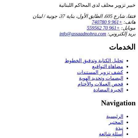
خبير تزوير محلف لدى المحاكم اللبنانية
فتقا، شارع 605، الطابق الأول، بناية 37، جونية / لبنان
هاتف:
+961 9 740780
موبايل:
+961 70 559562
بريد إلكتروني:
info@assaadnohra.com
الخدمات
تحليل الكتابة وتدقيق الخطوط
مضاهاة التواقيع
كشف تزوير المستندات
البصمات وتحديد الهوية
فحص العملات والأختام
الخبرة المضادة
Navigation
الرئيسية
المختبر
نبذة
أسئلة شائعة