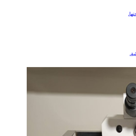
ها.
ية.