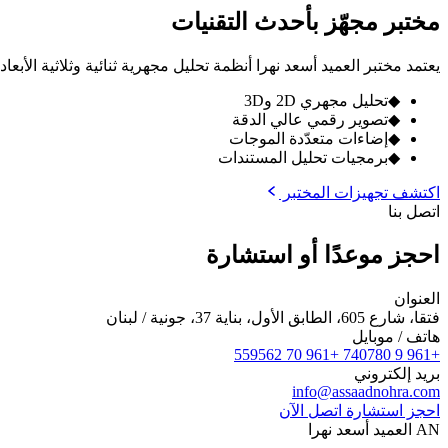
مختبر مجهّز بأحدث التقنيات
يعتمد مختبر العميد أسعد نهرا أنظمة تحليل مجهرية ثنائية وثلاثية ال
◆
تحليل مجهري 2D و3D
◆
تصوير رقمي عالي الدقة
◆
إضاءات متعدّدة الموجات
◆
برمجيات تحليل المستندات
اكتشف تجهيزات المختبر
اتصل بنا
احجز موعدًا أو استشارة
العنوان
فتقا، شارع 605، الطابق الأول، بناية 37، جونية / لبنان
هاتف / موبايل
+961 70 559562
+961 9 740780
بريد إلكتروني
info@assaadnohra.com
احجز استشارة
اتصل الآن
AN
العميد أسعد نهرا