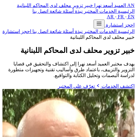
AN
العميد أسعد نهرا
خبير تزوير محلف لدى المحاكم اللبنانية
الرئيسية
الخدمات
المختبر
نبذة
أسئلة شائعة
اتصل بنا
AR
·
FR
·
EN
احجز استشارة
الرئيسية
الخدمات
المختبر
نبذة
أسئلة شائعة
اتصل بنا
احجز استشارة
خبير محلف لدى المحاكم اللبنانية
خبير تزوير محلف
لدى المحاكم اللبنانية
يهدف مختبر العميد أسعد نهرا إلى اكتشاف والتحقيق في قضايا
التزوير والتزييف، باعتماد طرق وأساليب تقنية وتجهيزات متطورة
لدراسة البصمات وتحليل الكتابة والتواقيع.
اكتشف الخدمات
تعرّف على المختبر