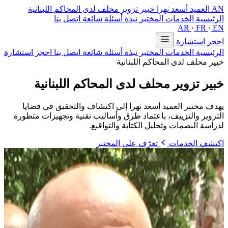
AN
العميد أسعد نهرا
خبير تزوير محلف لدى المحاكم اللبنانية
الرئيسية
الخدمات
المختبر
نبذة
أسئلة شائعة
اتصل بنا
AR
·
FR
·
EN
احجز استشارة
الرئيسية
الخدمات
المختبر
نبذة
أسئلة شائعة
اتصل بنا
احجز استشارة
خبير محلف لدى المحاكم اللبنانية
خبير تزوير محلف
لدى المحاكم اللبنانية
يهدف مختبر العميد أسعد نهرا إلى اكتشاف والتحقيق في قضايا
التزوير والتزييف، باعتماد طرق وأساليب تقنية وتجهيزات متطورة
لدراسة البصمات وتحليل الكتابة والتواقيع.
اكتشف الخدمات
تعرّف على المختبر