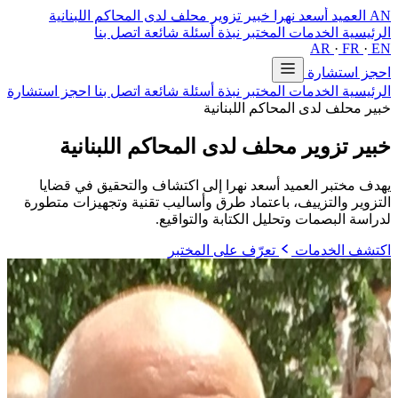
AN
العميد أسعد نهرا
خبير تزوير محلف لدى المحاكم اللبنانية
الرئيسية
الخدمات
المختبر
نبذة
أسئلة شائعة
اتصل بنا
AR
·
FR
·
EN
احجز استشارة
الرئيسية
الخدمات
المختبر
نبذة
أسئلة شائعة
اتصل بنا
احجز استشارة
خبير محلف لدى المحاكم اللبنانية
خبير تزوير محلف
لدى المحاكم اللبنانية
يهدف مختبر العميد أسعد نهرا إلى اكتشاف والتحقيق في قضايا
التزوير والتزييف، باعتماد طرق وأساليب تقنية وتجهيزات متطورة
لدراسة البصمات وتحليل الكتابة والتواقيع.
اكتشف الخدمات
تعرّف على المختبر