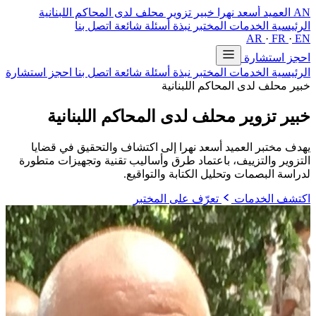
AN
العميد أسعد نهرا
خبير تزوير محلف لدى المحاكم اللبنانية
الرئيسية
الخدمات
المختبر
نبذة
أسئلة شائعة
اتصل بنا
AR
·
FR
·
EN
احجز استشارة
الرئيسية
الخدمات
المختبر
نبذة
أسئلة شائعة
اتصل بنا
احجز استشارة
خبير محلف لدى المحاكم اللبنانية
خبير تزوير محلف
لدى المحاكم اللبنانية
يهدف مختبر العميد أسعد نهرا إلى اكتشاف والتحقيق في قضايا
التزوير والتزييف، باعتماد طرق وأساليب تقنية وتجهيزات متطورة
لدراسة البصمات وتحليل الكتابة والتواقيع.
اكتشف الخدمات
تعرّف على المختبر