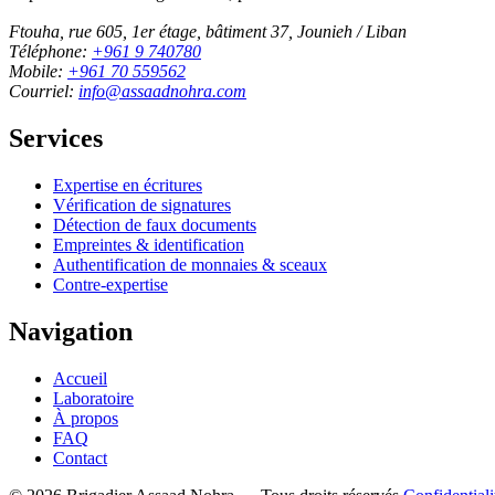
Ftouha, rue 605, 1er étage, bâtiment 37, Jounieh / Liban
Téléphone:
+961 9 740780
Mobile:
+961 70 559562
Courriel:
info@assaadnohra.com
Services
Expertise en écritures
Vérification de signatures
Détection de faux documents
Empreintes & identification
Authentification de monnaies & sceaux
Contre-expertise
Navigation
Accueil
Laboratoire
À propos
FAQ
Contact