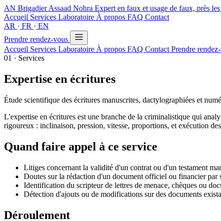
AN
Brigadier Assaad Nohra
Expert en faux et usage de faux, près les
Accueil
Services
Laboratoire
À propos
FAQ
Contact
AR
·
FR
·
EN
Prendre rendez-vous
Accueil
Services
Laboratoire
À propos
FAQ
Contact
Prendre rendez
01 · Services
Expertise en écritures
Étude scientifique des écritures manuscrites, dactylographiées et numér
L'expertise en écritures est une branche de la criminalistique qui analyse
rigoureux : inclinaison, pression, vitesse, proportions, et exécution des 
Quand faire appel à ce service
Litiges concernant la validité d'un contrat ou d'un testament man
Doutes sur la rédaction d'un document officiel ou financier par s
Identification du scripteur de lettres de menace, chèques ou d
Détection d'ajouts ou de modifications sur des documents exista
Déroulement