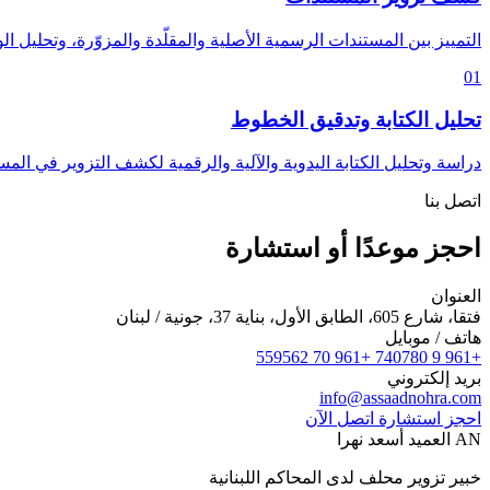
التمييز بين المستندات الرسمية الأصلية والمقلّدة والمزوّرة، وتحليل ال
01
تحليل الكتابة وتدقيق الخطوط
دراسة وتحليل الكتابة اليدوية والآلية والرقمية لكشف التزوير في المس
اتصل بنا
احجز موعدًا أو استشارة
العنوان
فتقا، شارع 605، الطابق الأول، بناية 37، جونية / لبنان
هاتف / موبايل
+961 70 559562
+961 9 740780
بريد إلكتروني
info@assaadnohra.com
احجز استشارة
اتصل الآن
AN
العميد أسعد نهرا
خبير تزوير محلف لدى المحاكم اللبنانية