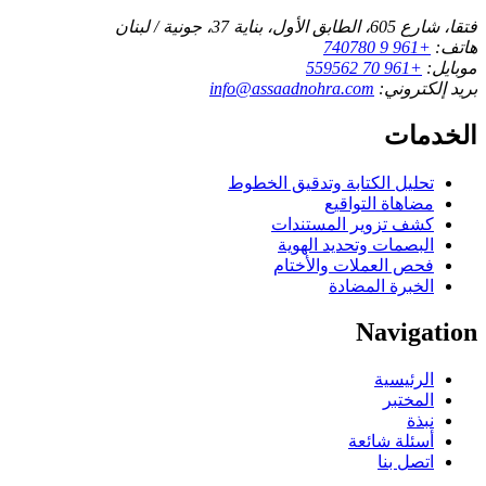
فتقا، شارع 605، الطابق الأول، بناية 37، جونية / لبنان
هاتف:
+961 9 740780
موبايل:
+961 70 559562
بريد إلكتروني:
info@assaadnohra.com
الخدمات
تحليل الكتابة وتدقيق الخطوط
مضاهاة التواقيع
كشف تزوير المستندات
البصمات وتحديد الهوية
فحص العملات والأختام
الخبرة المضادة
Navigation
الرئيسية
المختبر
نبذة
أسئلة شائعة
اتصل بنا