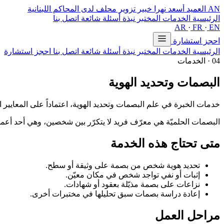
AN
العميد أسعد نهرا
خبير تزوير محلف لدى المحاكم اللبنانية
الرئيسية
الخدمات
المختبر
نبذة
أسئلة شائعة
اتصل بنا
AR
·
FR
·
EN
احجز استشارة
الرئيسية
الخدمات
المختبر
نبذة
أسئلة شائعة
اتصل بنا
احجز استشارة
04 · الخدمات
البصمات وتحديد الهوية
خدمات الخبرة في علم البصمات وتحديد الهوية، اعتماداً على المعايير ال
البصمات الحلميّة هي معرّف فريد لا يتكرّر بين شخصين، وهي أحد أعمدة 
متى تحتاج هذه الخدمة
تحديد هوية شخص من بصمة على وثيقة أو سطح.
إثبات أو نفي تواجد شخص في مكان معيّن.
نزاعات على بصمة مذيّلة بعقود أو شهادات.
إعادة دراسة بصمات سبق تحليلها في مختبرات أخرى.
مراحل العمل