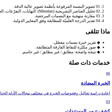
01
تصوير البصمة المرفوعة بأنظمة تصوير عالية الدقة.
02
تحليل العناصر التشريحية (Minutiae): النهايات، التفرّعات، الجزر.
03
مقارنة منهجية مع البصمات المرجعية.
04
تقدير الدرجة العلميّة للمطابقة وفق المعايير الدولية.
ماذا تتلقى
◆
تقرير خبرة بصمات مفصّل.
◆
صور مكبّرة للنقاط الفارقة المتطابقة.
◆
نتيجة واضحة: مطابق / غير مطابق / غير حاسم.
خدمات ذات صلة
06
الخبرة المضادة
إعادة دراسة تحاليل وفحوصات الخبرة في مختلف مجالات الأدلة الجنائ
03
كشف تزوير المستندات