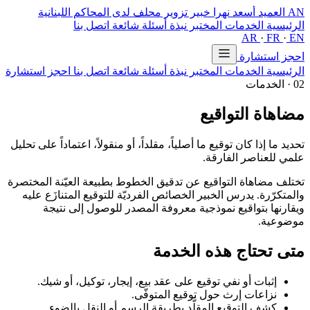
AN
العميد أسعد نهرا
خبير تزوير محلف لدى المحاكم اللبنانية
الرئيسية
الخدمات
المختبر
نبذة
أسئلة شائعة
اتصل بنا
AR
·
FR
·
EN
احجز استشارة
الرئيسية
الخدمات
المختبر
نبذة
أسئلة شائعة
اتصل بنا
احجز استشارة
02 · الخدمات
مضاهاة التواقيع
تحديد ما إذا كان توقيع ما أصلياً، مقلداً، أو منقولاً، اعتماداً على تحليل
علمي للعناصر الفارقة.
تختلف مضاهاة التواقيع عن تدقيق الخطوط بطبيعة العيّنة المختصرة
والمتكرّرة. يدرس الخبير الخصائص الفرديّة للتوقيع المتنازَع عليه
ويقارنها بتواقيع نموذجية معروفة المصدر للوصول إلى نتيجة
موضوعية.
متى تحتاج هذه الخدمة
إثبات أو نفي توقيع على عقد بيع، إيجار، توكيل، أو شيك.
نزاعات إرث حول توقيع المتوفّى.
كشف التوقيع المقلَّد بطريقة الرسم أو النقل بالضوء.